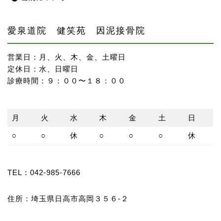
愛泉道院 健笑苑 因泥接骨院
営業日：月、火、木、金、土曜日
定休日：水、日曜日
診療時間：９：００〜１８：００
月
火
水
木
金
土
日
○
○
休
○
○
○
休
TEL：
042-985-7666
住所：埼玉県日高市高岡３５６-２