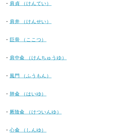
・
肩貞 （けんてい）
・
肩井 （けんせい）
・
巨骨 （ここつ）
・
肩中兪 （けんちゅうゆ）
・
風門 （ふうもん）
・
肺兪 （はいゆ）
・
厥陰兪 （けついんゆ）
・
心兪 （しんゆ）