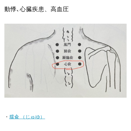
動悸､心臓疾患、高血圧
・
臑兪 （じゅゆ）