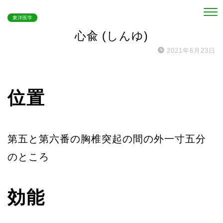
東洋医学
心兪 (しんゆ)
2021年6月23日
位置
第五と第六番の胸椎突起の間の外一寸五分
のところ
効能