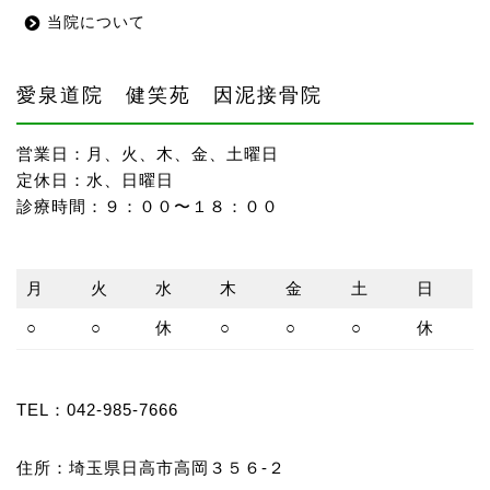
当院について
愛泉道院 健笑苑 因泥接骨院
営業日：月、火、木、金、土曜日
定休日：水、日曜日
診療時間：９：００〜１８：００
月
火
水
木
金
土
日
○
○
休
○
○
○
休
TEL：
042-985-7666
住所：埼玉県日高市高岡３５６-２